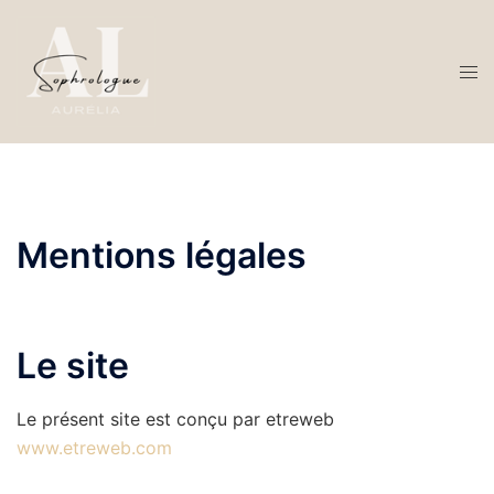
Aller
au
contenu
Ouvr
le
men
Mentions légales
Le site
Le présent site est conçu par etreweb
www.etreweb.com