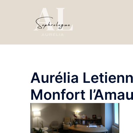
Aller
au
contenu
Aurélia Letien
Monfort l’Amau