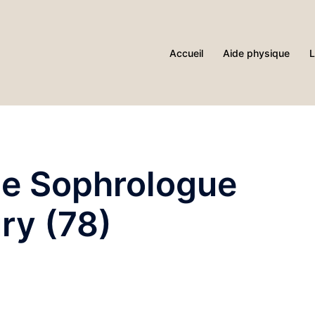
Accueil
Aide physique
L
ne Sophrologue
ry (78)